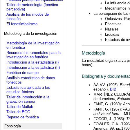
La influencia 
Taller de metodología (fonética
Mecanismos neu
perceptiva)
La percepción de las
Análisis de los modos de
fonación
Oclusivas. Pun
El fonosimbolismo
Fricativas
Nasales
Metodología de la investigación
Líquidas
Estudios de in
Metodología de la investigación
en fonética
Recursos instrumentales para la
Metodología
investigación en fonética
La modalidad organizativa pr
Introducción a la estadística (I)
horas).
Introducción a la estadística (II)
Fonética de campo
Bibliografía y documenta
Análisis estadístico de datos
fonéticos
AA.VV. (1995):
Estudi
Estadística aplicada a los
español).
BIB
estudios fónicos
MARTÍNEZ CELDRÁN, E.
Taller de introducción a la
de duración»,
Estudio
grabación sonora
FANT, G. (1960):
Acou
Taller de Matlab
FANT, G. (1967): «Au
Taller de EGG
and visual form
, .MI
Repaso de fonética
FODOR, J. (1983):
Th
FOWLER, C.A. (1996): 
Fonología
America, 99, pp.173