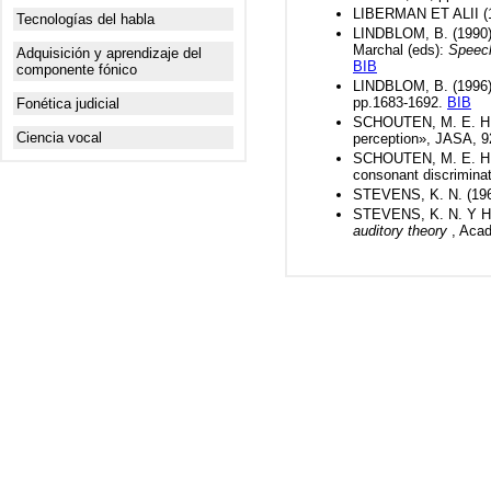
LIBERMAN ET ALII (1
Tecnologías del habla
LINDBLOM, B. (1990):
Marchal (eds):
Speech
Adquisición y aprendizaje del
BIB
componente fónico
LINDBLOM, B. (1996): 
pp.1683-1692.
BIB
Fonética judicial
SCHOUTEN, M. E. H. 
Ciencia vocal
perception», JASA, 9
SCHOUTEN, M. E. H. 
consonant discrimina
STEVENS, K. N. (1960
STEVENS, K. N. Y HOU
auditory theory
, Aca