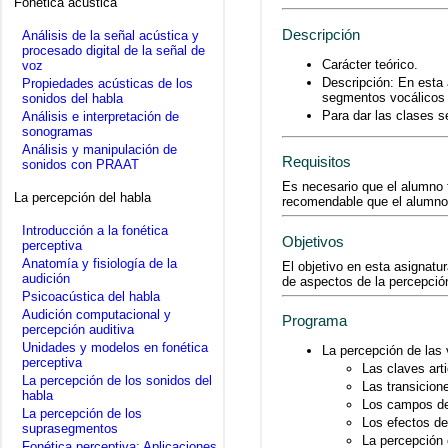
Fonética acústica
Descripción
Análisis de la señal acústica y
procesado digital de la señal de
Carácter teórico.
voz
Descripción: En esta 
Propiedades acústicas de los
segmentos vocálicos 
sonidos del habla
Para dar las clases 
Análisis e interpretación de
sonogramas
Análisis y manipulación de
Requisitos
sonidos con PRAAT
Es necesario que el alumno t
La percepción del habla
recomendable que el alumno 
Introducción a la fonética
Objetivos
perceptiva
Anatomía y fisiología de la
El objetivo en esta asignat
audición
de aspectos de la percepció
Psicoacústica del habla
Audición computacional y
Programa
percepción auditiva
Unidades y modelos en fonética
La percepción de las
perceptiva
Las claves art
La percepción de los sonidos del
Las transicion
habla
Los campos de
La percepción de los
Los efectos de
suprasegmentos
La percepción 
Fonética perceptiva: Aplicaciones