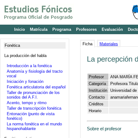
Inicio
Matrícula
Programa
Profesores
Evaluación
Doct
Ficha
Materiales
Fonética
La producción del habla
La percepción d
Introducción a la fonética
Anatomía y fisiología del tracto
vocal
Profesor
ANA MARÍA F
Iniciación y fonación
Categoría
Profesora Titul
Fonética articulatoria del español
Institución
Universidad de
Taller de pronunciación de los
sonidos del A.F.I.
Contacto
anamariaferna
Acento, tempo y ritmo
Créditos
Taller de transcripción fonética
Horario
Entonación (punto de vista
fonético)
La norma fonética en el mundo
Sobre el profesor
hispanohablante