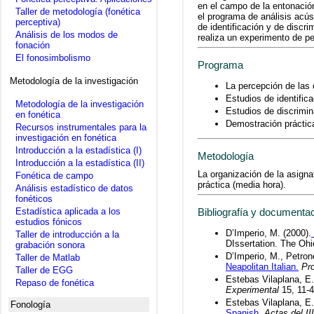
en el campo de la entonació
Taller de metodología (fonética
el programa de análisis acús
perceptiva)
de identificación y de discr
Análisis de los modos de
realiza un experimento de p
fonación
El fonosimbolismo
Programa
Metodología de la investigación
La percepción de las 
Estudios de identifica
Metodología de la investigación
Estudios de discrimina
en fonética
Demostración práctica:
Recursos instrumentales para la
investigación en fonética
Introducción a la estadística (I)
Metodología
Introducción a la estadística (II)
La organización de la asignat
Fonética de campo
práctica (media hora).
Análisis estadístico de datos
fonéticos
Estadística aplicada a los
Bibliografía y documenta
estudios fónicos
D’Imperio, M. (2000).
Taller de introducción a la
DIssertation. The Ohi
grabación sonora
D’Imperio, M., Petron
Taller de Matlab
Neapolitan Italian.
Pro
Taller de EGG
Estebas Vilaplana, E.
Repaso de fonética
Experimental
15, 11-
Estebas Vilaplana, E.
Fonología
Spanish
,
Actas del II