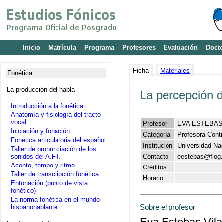
Inicio
Matrícula
Programa
Profesores
Evaluación
Doct
Ficha
Materiales
Fonética
La producción del habla
La percepción 
Introducción a la fonética
Anatomía y fisiología del tracto
vocal
Profesor
EVA ESTEBAS
Iniciación y fonación
Categoría
Profesora Cont
Fonética articulatoria del español
Institución
Universidad Na
Taller de pronunciación de los
sonidos del A.F.I.
Contacto
eestebas@flog
Acento, tempo y ritmo
Créditos
Taller de transcripción fonética
Horario
Entonación (punto de vista
fonético)
La norma fonética en el mundo
Sobre el profesor
hispanohablante
Eva Estebas Vila