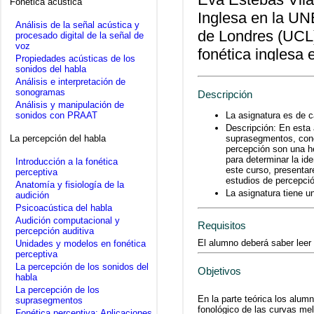
Fonética acústica
Inglesa en la UN
Análisis de la señal acústica y
de Londres (UCL
procesado digital de la señal de
voz
fonética inglesa
Propiedades acústicas de los
Máster en Fonétic
sonidos del habla
Análisis e interpretación de
Autónoma de Barc
sonogramas
Descripción
Análisis y manipulación de
Filología Hispáni
La asignatura es de c
sonidos con PRAAT
prosodia tanto i
Descripción: En esta 
suprasegmentos, concr
La percepción del habla
de la pronunciaci
percepción son una he
para determinar la id
investigación se 
Introducción a la fonética
este curso, presenta
perceptiva
internacionales.
estudios de percepció
Anatomía y fisiología de la
La asignatura tiene un
audición
Psicoacústica del habla
Audición computacional y
Requisitos
percepción auditiva
El alumno deberá saber leer 
Unidades y modelos en fonética
perceptiva
La percepción de los sonidos del
Objetivos
habla
La percepción de los
En la parte teórica los alum
suprasegmentos
fonológico de las curvas me
Fonética perceptiva: Aplicaciones