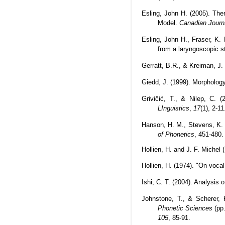
Esling, John H. (2005). The
Model.
Canadian Journa
Esling, John H., Fraser, K. 
from a laryngoscopic s
Gerratt, B.R., & Kreiman, J
Giedd, J. (1999). Morpholog
Grivičić, T., & Nilep, C.
LInguistics
,
17
(1), 2-11
Hanson, H. M., Stevens, K. 
of Phonetics
, 451-480
Hollien, H. and J. F. Michel 
Hollien, H. (1974). "On vocal
Ishi, C. T. (2004). Analysis
Johnstone, T., & Scherer, 
Phonetic Sciences
(pp.
105
, 85-91.