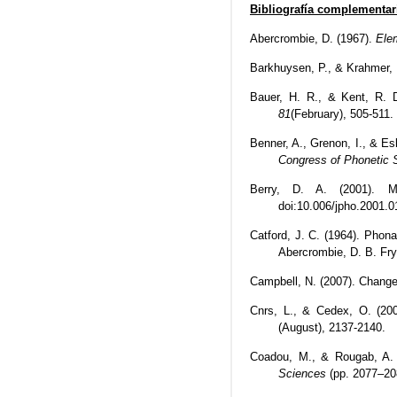
Bibliografía complementar
Abercrombie, D. (1967).
Ele
Barkhuysen, P., & Krahmer, 
Bauer, H. R., & Kent, R. D.
81
(February), 505-511.
Benner, A., Grenon, I., & Esl
Congress of Phonetic 
Berry, D. A. (2001). 
doi:10.006/jpho.2001.0
Catford, J. C. (1964). Phon
Abercrombie, D. B. Fry
Campbell, N. (2007). Change
Cnrs, L., & Cedex, O. (20
(August), 2137-2140.
Coadou, M., & Rougab, A. (
Sciences
(pp. 2077–20