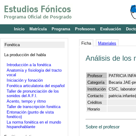
Inicio
Matrícula
Programa
Profesores
Evaluación
Doct
Ficha
Materiales
Fonética
La producción del habla
Análisis de los
Introducción a la fonética
Anatomía y fisiología del tracto
vocal
Profesor
PATRICIA INF
Iniciación y fonación
Categoría
Becaria JAE-p
Fonética articulatoria del español
Institución
CSIC, laborator
Taller de pronunciación de los
sonidos del A.F.I.
Contacto
patricia.infant
Acento, tempo y ritmo
Créditos
Taller de transcripción fonética
Horario
Entonación (punto de vista
fonético)
La norma fonética en el mundo
Sobre el profesor
hispanohablante