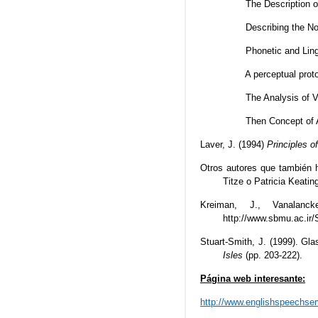
The Description o
Describing the N
Phonetic and Lin
A perceptual prot
The Analysis of V
Then Concept of A
Laver, J. (1994)
Principles o
Otros autores que también h
Titze o Patricia Keatin
Kreiman, J., Vanalanck
http://www.sbmu.ac.i
Stuart-Smith, J. (1999). Gla
Isles
(pp. 203-222).
Página web interesante:
http://www.englishspeechse