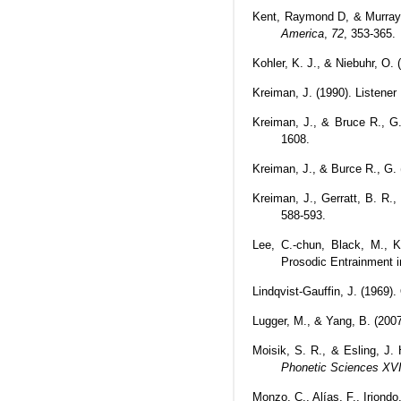
Kent, Raymond D, & Murray, 
America
,
72
, 353-365.
Kohler, K. J., & Niebuhr, O.
Kreiman, J. (1990). Listener
Kreiman, J., & Bruce R., G. 
1608.
Kreiman, J., & Burce R., G.
Kreiman, J., Gerratt, B. R.,
588-593.
Lee, C.-chun, Black, M., K
Prosodic Entrainment i
Lindqvist-Gauffin, J. (1969
Lugger, M., & Yang, B. (200
Moisik, S. R., & Esling, J.
Phonetic Sciences XV
Monzo, C., Alías, F., Iriondo