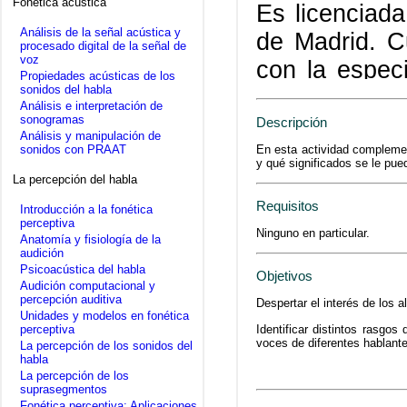
Fonética acústica
Es licenciad
Análisis de la señal acústica y
de Madrid. C
procesado digital de la señal de
voz
con la espec
Propiedades acústicas de los
sonidos del habla
fónico. En la
Análisis e interpretación de
fonética del
sonogramas
Descripción
Análisis y manipulación de
Juana Gil y 
En esta actividad complemen
sonidos con PRAAT
y qué significados se le pue
Su tesis se
La percepción del habla
significados
Requisitos
Introducción a la fonética
perceptiva
momento, se 
Ninguno en particular.
Anatomía y fisiología de la
audición
Clinical Au
Psicoacústica del habla
Objetivos
Audición computacional y
Queen Margare
percepción auditiva
Despertar el interés de los 
Unidades y modelos en fonética
perceptiva
Identificar distintos rasgos
voces de diferentes hablant
La percepción de los sonidos del
habla
La percepción de los
suprasegmentos
Fonética perceptiva: Aplicaciones