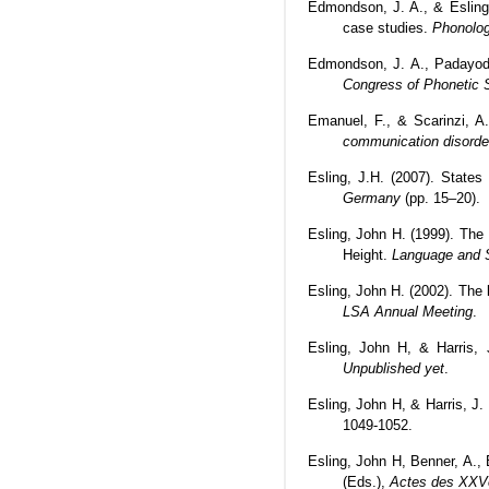
Edmondson, J. A., & Esling, 
case studies.
Phonolo
Edmondson, J. A., Padayodi,
Congress of Phonetic 
Emanuel, F., & Scarinzi, A.
communication disorde
Esling, J.H. (2007). States 
Germany
(pp. 15–20).
Esling, John H. (1999). The
Height.
Language and 
Esling, John H. (2002). The 
LSA Annual Meeting
.
Esling, John H, & Harris, 
Unpublished yet
.
Esling, John H, & Harris, J
1049-1052.
Esling, John H, Benner, A., B
(Eds.),
Actes des XXVe