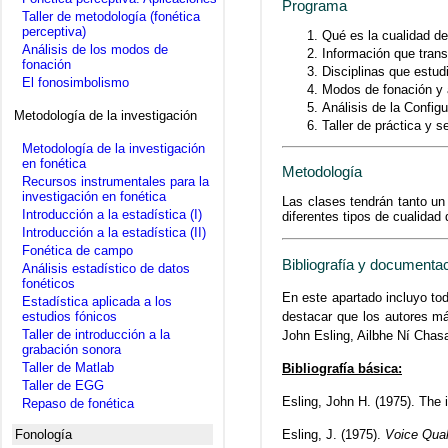
Programa
Taller de metodología (fonética
perceptiva)
Qué es la cualidad d
Análisis de los modos de
Información que tran
fonación
Disciplinas que estud
El fonosimbolismo
Modos de fonación y a
Análisis de la Configu
Metodología de la investigación
Taller de práctica y s
Metodología de la investigación
en fonética
Metodología
Recursos instrumentales para la
investigación en fonética
Las clases tendrán tanto un
Introducción a la estadística (I)
diferentes tipos de cualidad 
Introducción a la estadística (II)
Fonética de campo
Bibliografía y documenta
Análisis estadístico de datos
fonéticos
En este apartado incluyo to
Estadística aplicada a los
destacar que los autores m
estudios fónicos
Taller de introducción a la
John Esling, Ailbhe Ní Chasa
grabación sonora
Taller de Matlab
Bibliografía básica:
Taller de EGG
Esling, John H. (1975). The i
Repaso de fonética
Esling, J. (1975).
Voice Qual
Fonología