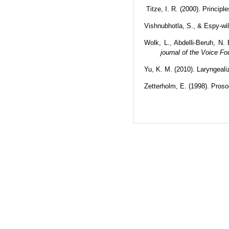
Titze, I. R. (2000). Princip
Vishnubhotla, S., & Espy-wil
Wolk, L., Abdelli-Beruh, N.
journal of the Voice Fo
Yu, K. M. (2010). Laryngeali
Zetterholm, E. (1998). Pros