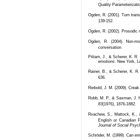
Quality Parameterizati
Ogden, R. (2001). Turn transi
139-152.
Ogden, R. (2002). Prosodic 
Ogden, R. (2004). Non-moda
conversation.
Pittam, J., & Scherer, K. R
emotions
. New York, L
Rainer, B., & Scherer, K. R.
636.
Riebold, J. M. (2009). Creak
Robb, M. P., & Saxman, J. H.
83
(1976), 1876-1882.
Rvachew, S., Mattock, K., 
English or Canadian 
Journal of Social Psyc
Schröder, M. (1999). Can emo