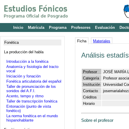
Inicio
Matrícula
Programa
Profesores
Evaluación
Doct
Ficha
Materiales
Fonética
La producción del habla
Análisis estadís
Introducción a la fonética
Anatomía y fisiología del tracto
vocal
Profesor
JOSÉ MARÍA
Iniciación y fonación
Categoría
Profesor asoci
Fonética articulatoria del español
Institución
Universidad Co
Taller de pronunciación de los
sonidos del A.F.I.
Contacto
josemarialaho
Acento, tempo y ritmo
Créditos
Taller de transcripción fonética
Horario
Entonación (punto de vista
fonético)
La norma fonética en el mundo
Sobre el profesor
hispanohablante