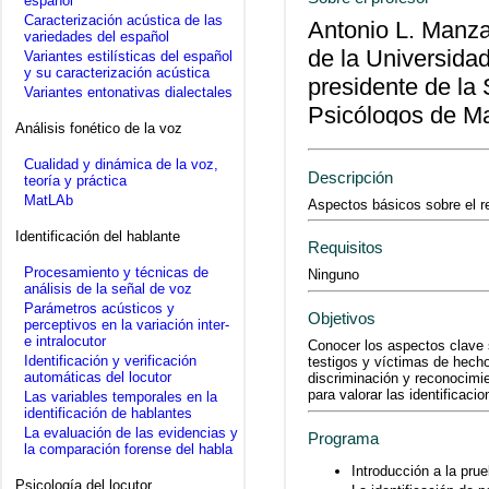
español
Caracterización acústica de las
Antonio L. Manzan
variedades del español
de la Universida
Variantes estilísticas del español
y su caracterización acústica
presidente de la 
Variantes entonativas dialectales
Psicólogos de Ma
Análisis fonético de la voz
Cualidad y dinámica de la voz,
Descripción
teoría y práctica
MatLAb
Aspectos básicos sobre el r
Identificación del hablante
Requisitos
Procesamiento y técnicas de
Ninguno
análisis de la señal de voz
Parámetros acústicos y
Objetivos
perceptivos en la variación inter-
e intralocutor
Conocer los aspectos clave s
Identificación y verificación
testigos y víctimas de hecho
automáticas del locutor
discriminación y reconocimie
para valorar las identificaci
Las variables temporales en la
identificación de hablantes
La evaluación de las evidencias y
Programa
la comparación forense del habla
Introducción a la prue
Psicología del locutor