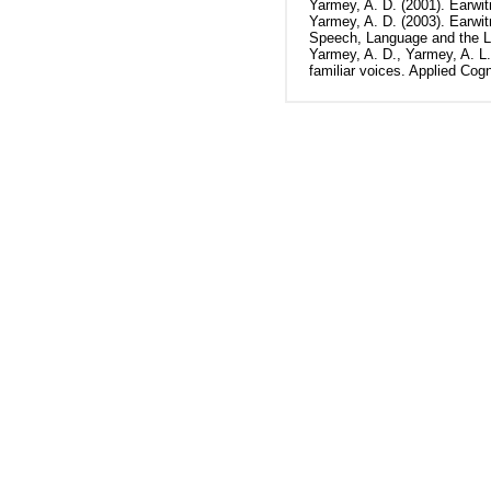
Yarmey, A. D. (2001). Earwit
Yarmey, A. D. (2003). Earwitn
Speech, Language and the L
Yarmey, A. D., Yarmey, A. L.
familiar voices. Applied Cog