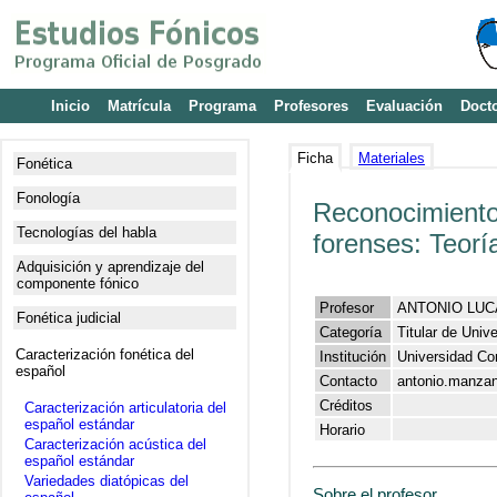
Inicio
Matrícula
Programa
Profesores
Evaluación
Doct
Ficha
Materiales
Fonética
Fonología
Reconocimiento 
Tecnologías del habla
forenses: Teorí
Adquisición y aprendizaje del
componente fónico
Profesor
ANTONIO LU
Fonética judicial
Categoría
Titular de Univ
Caracterización fonética del
Institución
Universidad Co
español
Contacto
antonio.manza
Créditos
Caracterización articulatoria del
español estándar
Horario
Caracterización acústica del
español estándar
Variedades diatópicas del
Sobre el profesor