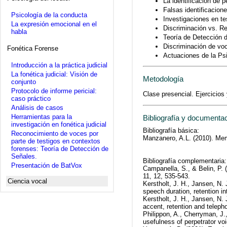
La identificación de 
Falsas identificacion
Psicología de la conducta
Investigaciones en te
La expresión emocional en el
Discriminación vs. R
habla
Teoría de Detección 
Discriminación de vo
Fonética Forense
Actuaciones de la Psi
Introducción a la práctica judicial
La fonética judicial: Visión de
Metodología
conjunto
Protocolo de informe pericial:
Clase presencial. Ejercicios 
caso práctico
Análisis de casos
Herramientas para la
Bibliografía y documenta
investigación en fonética judicial
Bibliografía básica:
Reconocimiento de voces por
Manzanero, A.L. (2010). Memo
parte de testigos en contextos
forenses: Teoría de Detección de
Señales.
Bibliografía complementaria:
Presentación de BatVox
Campanella, S., & Belin, P. 
11, 12, 535-543.
Ciencia vocal
Kerstholt, J. H., Jansen, N.
speech duration, retention i
Kerstholt, J. H., Jansen, N.
accent, retention and teleph
Philippon, A., Cherryman, J.,
usefulness of perpetrator voi