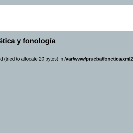
ética y fonología
(tried to allocate 20 bytes) in
/var/www/prueba/fonetica/xml