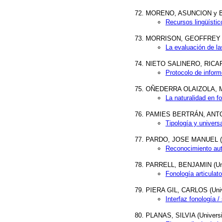
MORENO, ASUNCION y BON
Recursos lingüístic
MORRISON, GEOFFREY STE
La evaluación de la
NIETO SALINERO, RICARDO (
Protocolo de inform
OÑEDERRA OLAIZOLA, MI
La naturalidad en f
PAMIES BERTRÁN, ANTONI
Tipología y univers
PARDO, JOSE MANUEL (Uni
Reconocimiento aut
PARRELL, BENJAMIN (Unive
Fonología articulat
PIERA GIL, CARLOS (Univ
Interfaz fonología /
PLANAS, SILVIA (Universida