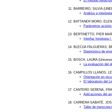
El método verbo-to
BARREIRO, SILVIA (UNE
Análisis e interpre
BATTANER MORO, ELENA (
Parámetros acústicos
BERTINETTO, PIER MARCO 
Interfaz fonología /
BLECUA FALGUERAS, BEAT
Diagnóstico de erro
BOSCH, LAURA (Universid
La evaluación del d
CAMPILLOS LLANOS, LEONA
Orientación en recu
El laboratorio del 
CANTERO SERENA, FRANC
Aplicaciones del an
CARRERA-SABATÉ, JOSEFI
Taller de transcripc