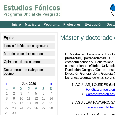
Inicio
Matrícula
Programa
Profesores
Evaluación
Doct
Máster y doctorado 
Equipo
Lista alfabética de asignaturas
Materiales de libre acceso
El Máster en Fonética y Fonolo
profesores, pertenecientes a
Opiniones de ex alumnos
estadounidenses y 1 australiana
o instituciones (Clínica Univers
Documentos de trabajo del
Fundación Ortega y Gasset, Instit
equipo
Dirección General de la Guardia C
los años; algunas de ellas se en
«
Jun-2026
»
AGUILAR, LOURDES (Univ
L
M
X
J
V
S
D
Fonética articulator
1
2
3
4
5
6
7
Caracterización arti
8
9
10
11
12
13
14
AGUILERA NAVARRO, SANT
15
16
17
18
19
20
21
Tecnologías del ha
22
23
24
25
26
27
28
29
30