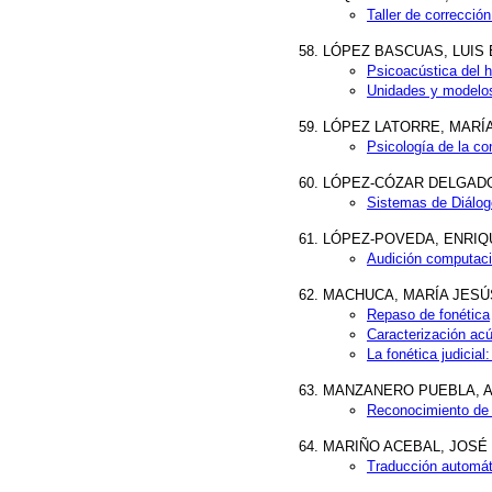
Taller de correcció
LÓPEZ BASCUAS, LUIS EN
Psicoacústica del h
Unidades y modelos
LÓPEZ LATORRE, MARÍA J
Psicología de la co
LÓPEZ-CÓZAR DELGADO, 
Sistemas de Diálog
LÓPEZ-POVEDA, ENRIQUE
Audición computaci
MACHUCA, MARÍA JESÚS (
Repaso de fonética
Caracterización acú
La fonética judicial
MANZANERO PUEBLA, ANT
Reconocimiento de 
MARIÑO ACEBAL, JOSÉ B (
Traducción automát