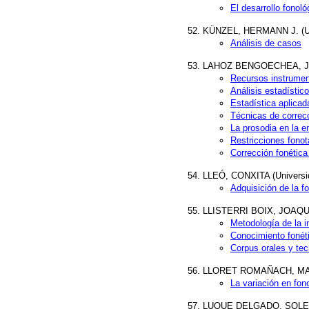
El desarrollo fonol
KÜNZEL, HERMANN J. (Un
Análisis de casos
LAHOZ BENGOECHEA, JOSÉ
Recursos instrument
Análisis estadístic
Estadística aplicad
Técnicas de correcc
La prosodia en la 
Restricciones fonot
Corrección fonética
LLEÓ, CONXITA (Universi
Adquisición de la f
LLISTERRI BOIX, JOAQUIM
Metodología de la i
Conocimiento fonéti
Corpus orales y tec
LLORET ROMAÑACH, MARIA
La variación en fon
LUQUE DELGADO, SOLEDAD