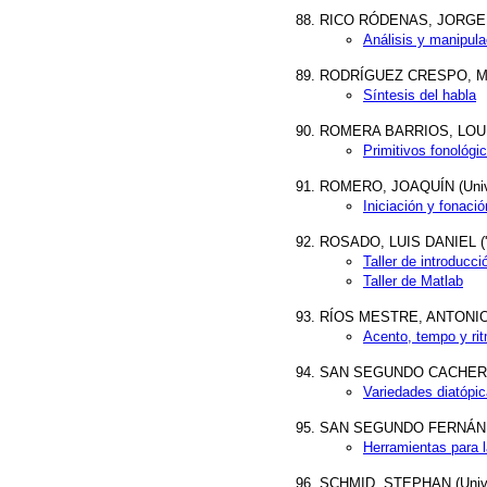
RICO RÓDENAS, JORGE (
Análisis y manipul
RODRÍGUEZ CRESPO, MIG
Síntesis del habla
ROMERA BARRIOS, LOURDE
Primitivos fonológi
ROMERO, JOAQUÍN (Univers
Iniciación y fonació
ROSADO, LUIS DANIEL ('T
Taller de introducc
Taller de Matlab
RÍOS MESTRE, ANTONIO (
Acento, tempo y ri
SAN SEGUNDO CACHERO, R
Variedades diatópic
SAN SEGUNDO FERNÁNDEZ
Herramientas para la
SCHMID, STEPHAN (Univer