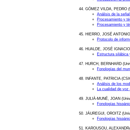
GÓMEZ VILDA, PEDRO (Uni
Análisis de la seña
Procesamiento y téc
Procesamiento y téc
HIERRO, JOSÉ ANTONIO (Ser
Protocolo de inform
HUALDE, JOSÉ IGNACIO (U
Estructura silábica
HURCH, BERNHARD (Unive
Fonologías del mun
INFANTE, PATRICIA (CSIC, 
Análisis de los mo
La cualidad de voz 
JULIÀ-MUNÉ, JOAN (Unive
Fonologías hispánic
JÁUREGUI, OROITZ (Unive
Fonologías hispáni
KAROUSOU, ALEXANDRA (U