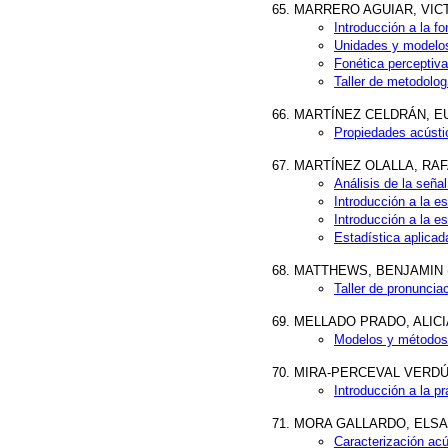
MARRERO AGUIAR, VICTORI
Introducción a la fo
Unidades y modelos
Fonética perceptiva
Taller de metodolog
MARTÍNEZ CELDRÁN, EUGE
Propiedades acústic
MARTÍNEZ OLALLA, RAFAEL
Análisis de la seña
Introducción a la es
Introducción a la est
Estadística aplicad
MATTHEWS, BENJAMIN (Qu
Taller de pronunciac
MELLADO PRADO, ALICIA (
Modelos y métodos 
MIRA-PERCEVAL VERDÚ, JO
Introducción a la prá
MORA GALLARDO, ELSA (U
Caracterización acú