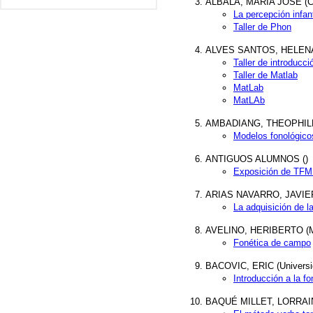
ALBALÁ, MARÍA JOSÉ (Cons
La percepción infant
Taller de Phon
ALVES SANTOS, HELENA (
Taller de introducc
Taller de Matlab
MatLab
MatLAb
AMBADIANG, THEOPHILE (
Modelos fonológicos
ANTIGUOS ALUMNOS ()
Exposición de TFM
ARIAS NAVARRO, JAVIER (
La adquisición de l
AVELINO, HERIBERTO (Max 
Fonética de campo
BACOVIC, ERIC (Universi
Introducción a la fo
BAQUÉ MILLET, LORRAINE