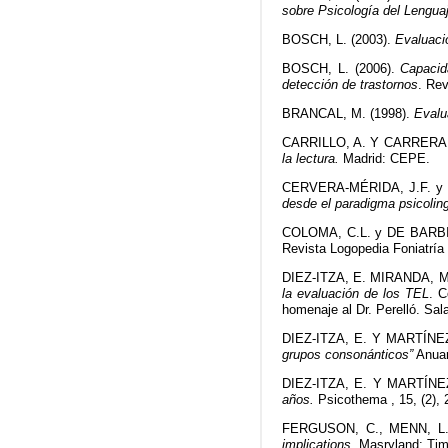
sobre Psicología del Lenguaje
BOSCH, L. (2003).
Evaluació
BOSCH, L. (2006).
Capacid
detección de trastornos
. Rev
BRANCAL, M. (1998).
Evalu
CARRILLO, A. Y CARRERA, 
la lectura.
Madrid: CEPE.
CERVERA-MÉRIDA, J.F. y
desde el paradigma psicolin
COLOMA, C.L. y DE BARBIE
Revista Logopedia Foniatría 
DIEZ-ITZA, E. MIRANDA, M
la evaluación de los TEL
. C
homenaje al Dr. Perelló. Sa
DIEZ-ITZA, E. Y MARTÍNEZ
grupos consonánticos”
Anuar
DIEZ-ITZA, E. Y MARTÍNEZ
años.
Psicothema , 15, (2), 
FERGUSON, C., MENN, L
implications.
Masryland: Ti