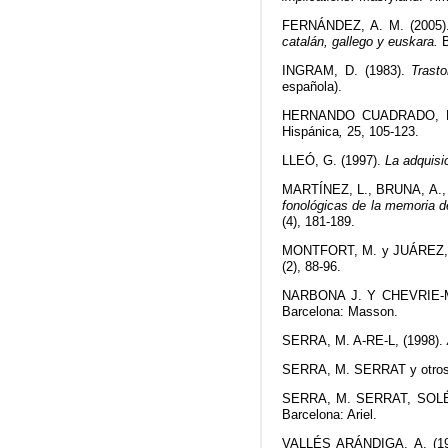
FERNÁNDEZ, A. M. (2005
catalán, gallego y euskara.
B
INGRAM, D. (1983).
Trast
española).
HERNANDO CUADRADO, L.
Hispánica
,
25, 105-123.
LLEÓ, G. (1997).
La adquisi
MARTÍNEZ, L., BRUNA, A.
fonológicas de la memoria d
(4), 181-189.
MONTFORT, M. y JUÁREZ, 
(2), 88-96.
NARBONA J. Y CHEVRIE-M
Barcelona: Masson.
SERRA, M. A-RE-L, (1998).
SERRA, M. SERRAT y otros
SERRA, M. SERRAT, SOLÉ, 
Barcelona: Ariel.
VALLÉS ARÁNDIGA, A. (1