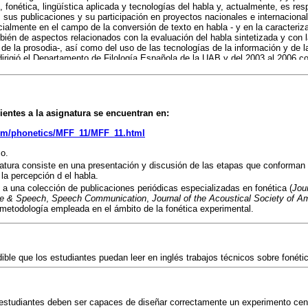
l, fonética, lingüística aplicada y tecnologías del habla y, actualmente, es 
 sus publicaciones y su participación en proyectos nacionales e internacional
cialmente en el campo de la conversión de texto en habla - y en la caracteriza
ién de aspectos relacionados con la evaluación del habla sintetizada y con l
 de la prosodia-, así como del uso de las tecnologías de la información y de
dirigió el Departamento de Filología Española de la UAB y del 2003 al 2006 
ién Secretario Académico y Vicedecano de Extensión Universitaria de la Facu
irector Académico del Instituto Cervantes, donde también fue responsable de 
o de Tecnologías Lingüísticas de la Fundación Duques de Soria.
ientes a la asignatura se encuentran en:
quim/phonetics/MFF_11/MFF_11.html
o.
atura consiste en una presentación y discusión de las etapas que conforman 
 la percepción d
el habla.
 a una colección de publicaciones periódicas especializadas en fonética (
Jou
e & Speech
,
Speech Communication
,
Journal of the Acoustical Society of A
 metodología empleada en el ámbito de la fonética experimental.
ble que los estudiantes puedan leer en inglés trabajos técnicos sobre fonéti
os estudiantes deben ser capaces de diseñar correctamente un experimento cen