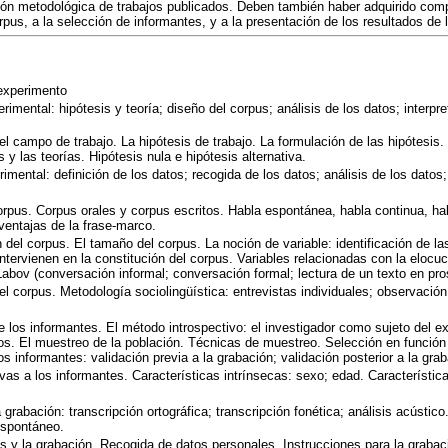
ón metodológica de trabajos publicados. Deben también haber adquirido compet
rpus, a la selección de informantes, y a la presentación de los resultados de 
 experimento
imental: hipótesis y teoría; diseño del corpus; análisis de los datos; interpre
el campo de trabajo. La hipótesis de trabajo. La formulación de las hipótesis.
s y las teorías. Hipótesis nula e hipótesis alternativa.
imental: definición de los datos; recogida de los datos; análisis de los datos
orpus. Corpus orales y corpus escritos. Habla espontánea, habla continua, h
ventajas de la frase-marco.
 del corpus. El tamaño del corpus. La noción de variable: identificación de las
ntervienen en la constitución del corpus. Variables relacionadas con la elocució
 Labov (conversación informal; conversación formal; lectura de un texto en pro
el corpus. Metodología sociolingüística: entrevistas individuales; observación
e los informantes. El método introspectivo: el investigador como sujeto del ex
cos. El muestreo de la población. Técnicas de muestreo. Selección en función d
os informantes: validación previa a la grabación; validación posterior a la gra
ivas a los informantes. Características intrínsecas: sexo; edad. Característic
a grabación: transcripción ortográfica; transcripción fonética; análisis acúst
espontáneo.
s y la grabación. Recogida de datos personales. Instrucciones para la grabaci