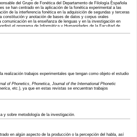
responsable del Grupo de Fonética del Departamento de Filología Española
es se han centrado en la aplicación de la fonética experimental a las
ción de la interferencia fonética en la adquisición de segundas y terceras
a constitución y anotación de bases de datos y corpus orales
 la comunicación en la enseñanza de lenguas y en la investigación en
coordinó el programa de Informática y Humanidades de la Facultad de
ltad de Traducción e Interpretación de la UAB (2007-2008). Entre 1996 y
las actividades del Observatorio Español de Industrias de la Lengua. Del
la realización
trabajos experimentales que tengan como objeto el estudio
rnal of Phonetics
,
Phonetica
,
Journal of the International Phonetic
merica
, etc.), ya que en estas revistas se encuentran trabajos
ca y sobre metodología de la investigación.
trado en algún aspecto de la producción o la percepción del habla, así