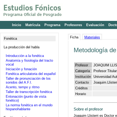
Inicio
Matrícula
Programa
Profesores
Evaluación
Doct
Ficha
Materiales
Fonética
La producción del habla
Metodología de 
Introducción a la fonética
Anatomía y fisiología del tracto
vocal
Profesor
JOAQUIM LLI
Iniciación y fonación
Categoría
Profesor Titula
Fonética articulatoria del español
Institución
Universidad Au
Taller de pronunciación de los
sonidos del A.F.I.
Contacto
Joaquim.Lliste
Acento, tempo y ritmo
Créditos
Taller de transcripción fonética
Horario
Entonación (punto de vista
fonético)
La norma fonética en el mundo
Sobre el profesor
hispanohablante
Joaquim Llisterri es Doctor 