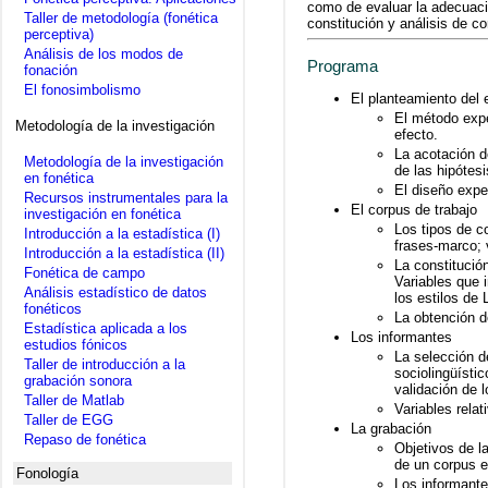
como de evaluar la adecuaci
Taller de metodología (fonética
constitución y análisis de co
perceptiva)
Análisis de los modos de
Programa
fonación
El fonosimbolismo
El planteamiento del
El método exper
Metodología de la investigación
efecto.
La acotación d
Metodología de la investigación
de las hipótesi
en fonética
El diseño exper
Recursos instrumentales para la
El corpus de trabajo
investigación en fonética
Los tipos de c
Introducción a la estadística (I)
frases-marco; 
Introducción a la estadística (II)
La constitución
Fonética de campo
Variables que i
Análisis estadístico de datos
los estilos de
fonéticos
La obtención d
Estadística aplicada a los
Los informantes
estudios fónicos
La selección d
Taller de introducción a la
sociolingüísti
grabación sonora
validación de l
Taller de Matlab
Variables relat
Taller de EGG
La grabación
Repaso de fonética
Objetivos de l
de un corpus 
Fonología
Los informante