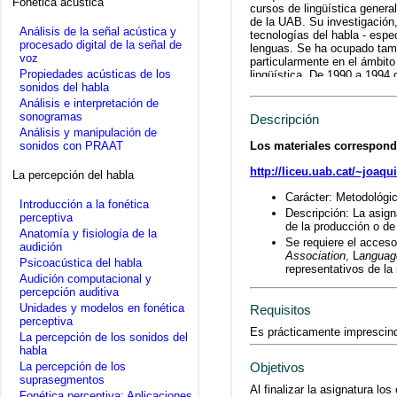
Fonética acústica
cursos de lingüística genera
de la UAB. Su investigación,
Análisis de la señal acústica y
tecnologías del habla - espe
procesado digital de la señal de
lenguas. Se ha ocupado tamb
voz
particularmente en el ámbito
Propiedades acústicas de los
lingüística. De 1990 a 1994 
sonidos del habla
Filosofía y Letras; fue tamb
1999 ocupó el cargo de Subd
Análisis e interpretación de
2003 al 2005 dirigió el Curs
sonogramas
Descripción
Análisis y manipulación de
Los materiales correspond
sonidos con PRAAT
http://liceu.uab.cat/~joa
La percepción del habla
Carácter: Metodológic
Introducción a la fonética
Descripción: La asign
perceptiva
de la producción o de
Anatomía y fisiología de la
Se requiere el acceso
audición
Association
, L
anguag
Psicoacústica del habla
representativos de la
Audición computacional y
percepción auditiva
Unidades y modelos en fonética
Requisitos
perceptiva
Es prácticamente imprescindi
La percepción de los sonidos del
habla
Objetivos
La percepción de los
suprasegmentos
Al finalizar la asignatura l
Fonética perceptiva: Aplicaciones