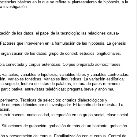
encias básicas en lo que se refiere al planteamiento de hipótesis, a la
la investigación.
tación de los datos; el papel de la tecnología; las relaciones causa-
 Factores que intervienen en la formulación de las hipótesis. La génesis
; organización de los datos;
grupo de control; estudios longitudinales.
abla conectada y corpus auténticos. Corpus preparado ad-hoc: frases;
 variables; variables e hipótesis; variables libres y variables controladas.
n. Variables fonéticas. Variables lingüísticas. La variación estilística:
sa seguido; lectura de listas de palabras; lectura de pares mínimos).
 participativa; entrevistas telefónicas; pregunta breve y anónima.
perimento. Técnicas de selección: criterios dialectológicos y
e criterios definidos por el investigador. El tamaño de la muestra. La
bación.
as extrínsecas: nacionalidad; integración en un grupo social; clase social.
ico. Situaciones de grabación: grabación de más de un hablante; grabación
ón y presentación del corpus. Familiarización con el corpus. Control de